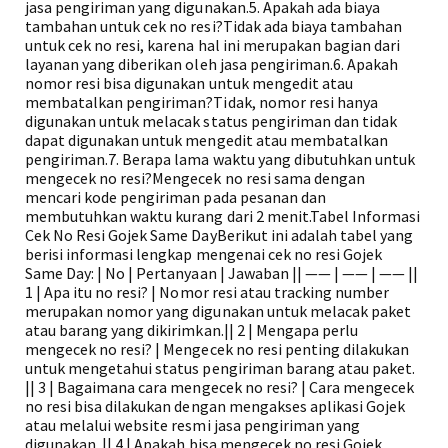
jasa pengiriman yang digunakan.5. Apakah ada biaya
tambahan untuk cek no resi?Tidak ada biaya tambahan
untuk cek no resi, karena hal ini merupakan bagian dari
layanan yang diberikan oleh jasa pengiriman.6. Apakah
nomor resi bisa digunakan untuk mengedit atau
membatalkan pengiriman?Tidak, nomor resi hanya
digunakan untuk melacak status pengiriman dan tidak
dapat digunakan untuk mengedit atau membatalkan
pengiriman.7. Berapa lama waktu yang dibutuhkan untuk
mengecek no resi?Mengecek no resi sama dengan
mencari kode pengiriman pada pesanan dan
membutuhkan waktu kurang dari 2 menit.Tabel Informasi
Cek No Resi Gojek Same DayBerikut ini adalah tabel yang
berisi informasi lengkap mengenai cek no resi Gojek
Same Day: | No | Pertanyaan | Jawaban || —— | —— | —— ||
1 | Apa itu no resi? | Nomor resi atau tracking number
merupakan nomor yang digunakan untuk melacak paket
atau barang yang dikirimkan.|| 2 | Mengapa perlu
mengecek no resi? | Mengecek no resi penting dilakukan
untuk mengetahui status pengiriman barang atau paket.
|| 3 | Bagaimana cara mengecek no resi? | Cara mengecek
no resi bisa dilakukan dengan mengakses aplikasi Gojek
atau melalui website resmi jasa pengiriman yang
digunakan. || 4 | Apakah bisa mengecek no resi Gojek