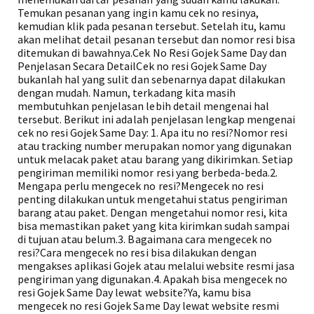
Temukan pesanan yang ingin kamu cek no resinya,
kemudian klik pada pesanan tersebut. Setelah itu, kamu
akan melihat detail pesanan tersebut dan nomor resi bisa
ditemukan di bawahnya.Cek No Resi Gojek Same Day dan
Penjelasan Secara DetailCek no resi Gojek Same Day
bukanlah hal yang sulit dan sebenarnya dapat dilakukan
dengan mudah. Namun, terkadang kita masih
membutuhkan penjelasan lebih detail mengenai hal
tersebut. Berikut ini adalah penjelasan lengkap mengenai
cek no resi Gojek Same Day: 1. Apa itu no resi?Nomor resi
atau tracking number merupakan nomor yang digunakan
untuk melacak paket atau barang yang dikirimkan. Setiap
pengiriman memiliki nomor resi yang berbeda-beda.2.
Mengapa perlu mengecek no resi?Mengecek no resi
penting dilakukan untuk mengetahui status pengiriman
barang atau paket. Dengan mengetahui nomor resi, kita
bisa memastikan paket yang kita kirimkan sudah sampai
di tujuan atau belum.3. Bagaimana cara mengecek no
resi?Cara mengecek no resi bisa dilakukan dengan
mengakses aplikasi Gojek atau melalui website resmi jasa
pengiriman yang digunakan.4. Apakah bisa mengecek no
resi Gojek Same Day lewat website?Ya, kamu bisa
mengecek no resi Gojek Same Day lewat website resmi