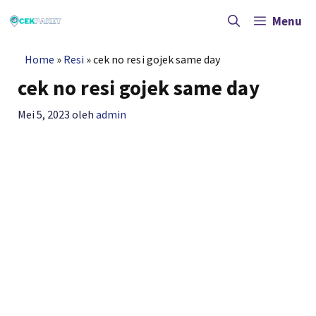
Langsung
ke
Menu
isi
Home
»
Resi
»
cek no resi gojek same day
cek no resi gojek same day
Mei 5, 2023
oleh
admin