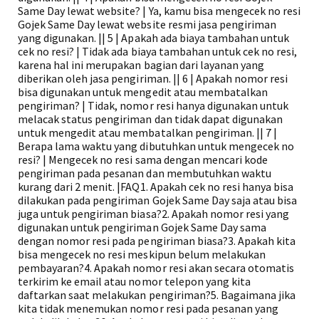
Same Day lewat website? | Ya, kamu bisa mengecek no resi
Gojek Same Day lewat website resmi jasa pengiriman
yang digunakan. || 5 | Apakah ada biaya tambahan untuk
cek no resi? | Tidak ada biaya tambahan untuk cek no resi,
karena hal ini merupakan bagian dari layanan yang
diberikan oleh jasa pengiriman. || 6 | Apakah nomor resi
bisa digunakan untuk mengedit atau membatalkan
pengiriman? | Tidak, nomor resi hanya digunakan untuk
melacak status pengiriman dan tidak dapat digunakan
untuk mengedit atau membatalkan pengiriman. || 7 |
Berapa lama waktu yang dibutuhkan untuk mengecek no
resi? | Mengecek no resi sama dengan mencari kode
pengiriman pada pesanan dan membutuhkan waktu
kurang dari 2 menit. |FAQ1. Apakah cek no resi hanya bisa
dilakukan pada pengiriman Gojek Same Day saja atau bisa
juga untuk pengiriman biasa?2. Apakah nomor resi yang
digunakan untuk pengiriman Gojek Same Day sama
dengan nomor resi pada pengiriman biasa?3. Apakah kita
bisa mengecek no resi meskipun belum melakukan
pembayaran?4. Apakah nomor resi akan secara otomatis
terkirim ke email atau nomor telepon yang kita
daftarkan saat melakukan pengiriman?5. Bagaimana jika
kita tidak menemukan nomor resi pada pesanan yang