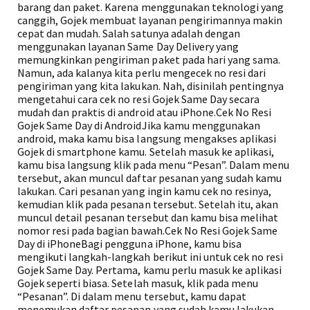
barang dan paket. Karena menggunakan teknologi yang
canggih, Gojek membuat layanan pengirimannya makin
cepat dan mudah. Salah satunya adalah dengan
menggunakan layanan Same Day Delivery yang
memungkinkan pengiriman paket pada hari yang sama.
Namun, ada kalanya kita perlu mengecek no resi dari
pengiriman yang kita lakukan. Nah, disinilah pentingnya
mengetahui cara cek no resi Gojek Same Day secara
mudah dan praktis di android atau iPhone.Cek No Resi
Gojek Same Day di AndroidJika kamu menggunakan
android, maka kamu bisa langsung mengakses aplikasi
Gojek di smartphone kamu. Setelah masuk ke aplikasi,
kamu bisa langsung klik pada menu “Pesan”. Dalam menu
tersebut, akan muncul daftar pesanan yang sudah kamu
lakukan. Cari pesanan yang ingin kamu cek no resinya,
kemudian klik pada pesanan tersebut. Setelah itu, akan
muncul detail pesanan tersebut dan kamu bisa melihat
nomor resi pada bagian bawah.Cek No Resi Gojek Same
Day di iPhoneBagi pengguna iPhone, kamu bisa
mengikuti langkah-langkah berikut ini untuk cek no resi
Gojek Same Day. Pertama, kamu perlu masuk ke aplikasi
Gojek seperti biasa. Setelah masuk, klik pada menu
“Pesanan”. Di dalam menu tersebut, kamu dapat
menemukan daftar pesanan yang sudah kamu lakukan.