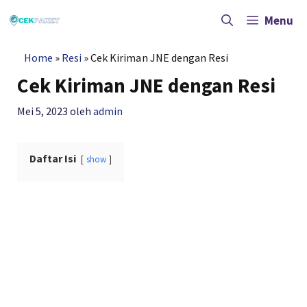
Langsung
ke
Menu
isi
Home
»
Resi
»
Cek Kiriman JNE dengan Resi
Cek Kiriman JNE dengan Resi
Mei 5, 2023
oleh
admin
Daftar Isi
show