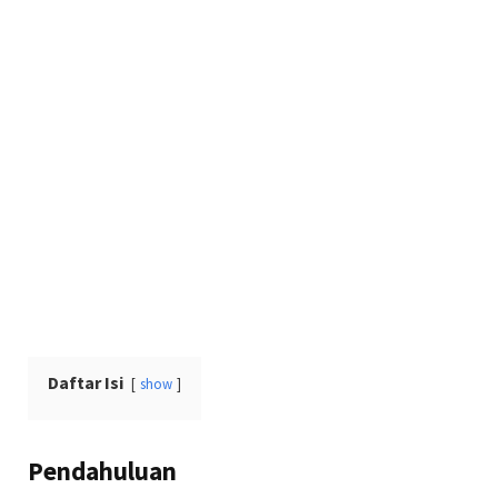
Daftar Isi
show
Pendahuluan