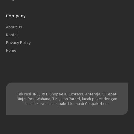
Company
About Us
Kontak
Privacy Policy
Home
Cek resi JNE, J&T, Shopee ID Express, Anteraja, SiCepat,
Ninja, Pos, Wahana, TIKI, Lion Parcel, lacak paket dengan
hasil akurat. Lacak paket kamu di Cekpaket.co!