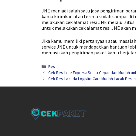
JNE menjadi salah satu jasa pengiriman bar
kamu kirimkan atau terima sudah sampai di t
melakukan cek alamat resi JNE melalui situs 
untuk melakukan cek alamat resi JNE akan
Jika kamu memiliki pertanyaan atau masalah
service JNE untuk mendapatkan bantuan leb
memastikan pengiriman paket kamu berjalan
Kategori
Resi
Cek Resi Lele Express: Solusi Cepat dan Mudah u
Cek Resi Lazada Logistic: Cara Mudah Lacak Pesa