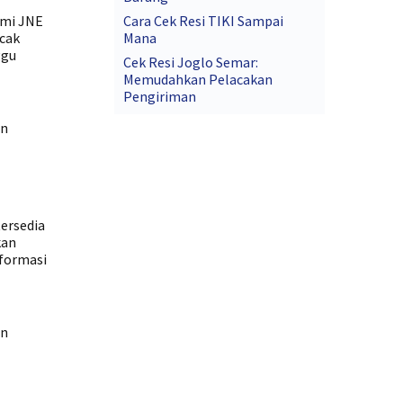
smi JNE
Cara Cek Resi TIKI Sampai
acak
Mana
ggu
Cek Resi Joglo Semar:
Memudahkan Pelacakan
Pengiriman
an
ersedia
kan
nformasi
an