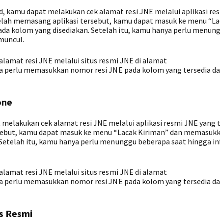
 kamu dapat melakukan cek alamat resi JNE melalui aplikasi re
etelah memasang aplikasi tersebut, kamu dapat masuk ke menu “L
a kolom yang disediakan. Setelah itu, kamu hanya perlu menun
muncul.
alamat resi JNE melalui situs resmi JNE di alamat
nya perlu memasukkan nomor resi JNE pada kolom yang tersedia d
one
elakukan cek alamat resi JNE melalui aplikasi resmi JNE yang t
rsebut, kamu dapat masuk ke menu “Lacak Kiriman” dan memasuk
 Setelah itu, kamu hanya perlu menunggu beberapa saat hingga i
alamat resi JNE melalui situs resmi JNE di alamat
nya perlu memasukkan nomor resi JNE pada kolom yang tersedia d
us Resmi