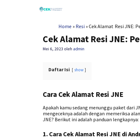
Langsung
ke
isi
Home
»
Resi
»
Cek Alamat Resi JNE: P
Cek Alamat Resi JNE: P
Mei 6, 2023
oleh
admin
Daftar Isi
show
Cara Cek Alamat Resi JNE
Apakah kamu sedang menunggu paket dari JNE
mengeceknya adalah dengan memeriksa alama
JNE? Berikut ini adalah panduan lengkapnya:
1. Cara Cek Alamat Resi JNE di And