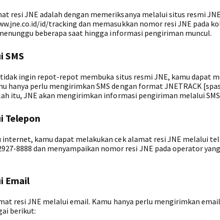
at resi JNE adalah dengan memeriksanya melalui situs resmi JN
ww.jne.co.id/id/tracking dan memasukkan nomor resi JNE pada k
u menunggu beberapa saat hingga informasi pengiriman muncul.
ui SMS
u tidak ingin repot-repot membuka situs resmi JNE, kamu dapat 
Kamu hanya perlu mengirimkan SMS dengan format JNETRACK [spas
lah itu, JNE akan mengirimkan informasi pengiriman melalui SMS
i Telepon
 internet, kamu dapat melakukan cek alamat resi JNE melalui te
927-8888 dan menyampaikan nomor resi JNE pada operator yan
i Email
mat resi JNE melalui email. Kamu hanya perlu mengirimkan email
ai berikut: