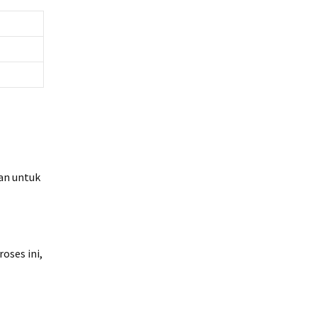
an untuk
oses ini,