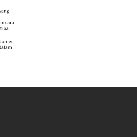
 yang
mi cara
tiba.
stomer
 dalam