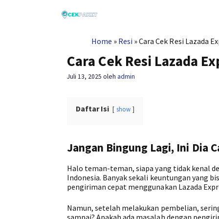
Langsung
ke
isi
Home
»
Resi
»
Cara Cek Resi Lazada Ex
Cara Cek Resi Lazada Ex
Juli 13, 2025
oleh
admin
Daftar Isi
show
Jangan Bingung Lagi, Ini Dia 
Halo teman-teman, siapa yang tidak kenal den
Indonesia. Banyak sekali keuntungan yang bis
pengiriman cepat menggunakan Lazada Expr
Namun, setelah melakukan pembelian, sering
sampai? Apakah ada masalah dengan pengirim