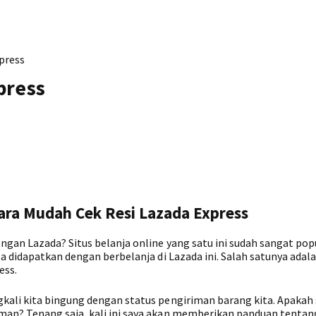
press
press
Cara Mudah Cek Resi Lazada Express
gan Lazada? Situs belanja online yang satu ini sudah sangat popu
a didapatkan dengan berbelanja di Lazada ini. Salah satunya adal
ess.
kali kita bingung dengan status pengiriman barang kita. Apakah
an? Tenang saja, kali ini saya akan memberikan panduan tentan