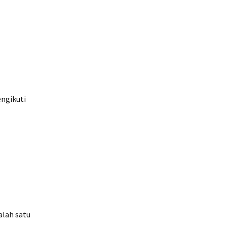
engikuti
alah satu