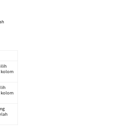
ah
ilih
a kolom
lih
a kolom
ang
elah