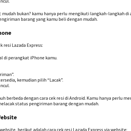
ncul.
gat mudah bukan? kamu hanya perlu mengikuti langkah-langkah di 
pengiriman barang yang kamu beli dengan mudah.
Phone
k resi Lazada Express:
tal di perangkat iPhone kamu.
riman”.
ersedia, kemudian pilih “Lacak”.
ncul.
jauh berbeda dengan cara cek resi di Android. Kamu hanya perlu me
melacak status pengiriman barang dengan mudah.
Website
site, berikut adalah cara cek resi Lazada Express via website: