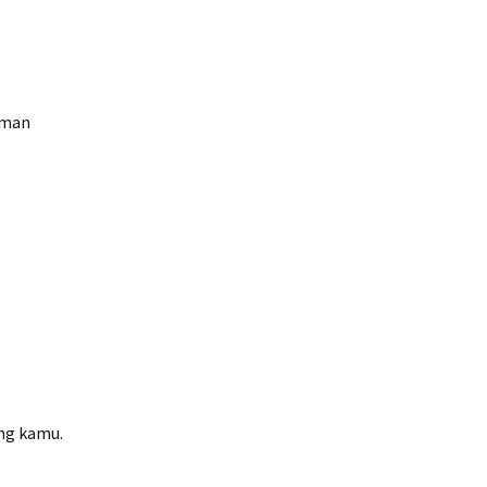
iman
ang kamu.