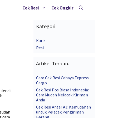
Cek Resi
Cek Ongkir
Kategori
Kurir
Resi
Artikel Terbaru
Cara Cek Resi Cahaya Express
Cargo
Cek Resi Pos Biasa Indonesia:
ler di
Cara Mudah Melacak Kiriman
ah
Anda
Cek Resi Antar AJ: Kemudahan
 sudah
untuk Pelacak Pengiriman
g cara
Barang