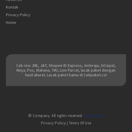
Kontak
Privacy Policy
Home
Cek resi JNE, J&T, Shopee ID Express, Anteraja, SiCepat,
Ninja, Pos, Wahana, TIKI, Lion Parcel, lacak paket dengan
hasil akurat. Lacak paket kamu di Cekpaket.co!
© Company. All rights reserved
cekpaket.co
Privacy Policy
|
Terms Of Use