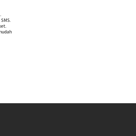
.
 SMS.
ket.
 mudah