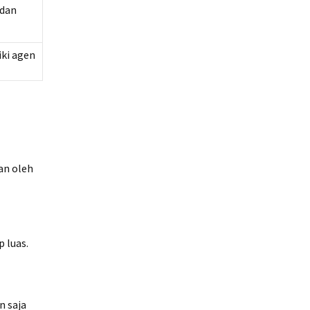
 dan
ki agen
an oleh
 luas.
n saja