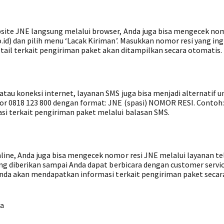
ite JNE langsung melalui browser, Anda juga bisa mengecek nom
id) dan pilih menu ‘Lacak Kiriman’. Masukkan nomor resi yang ing
tail terkait pengiriman paket akan ditampilkan secara otomatis.
tau koneksi internet, layanan SMS juga bisa menjadi alternatif u
r 0818 123 800 dengan format: JNE (spasi) NOMOR RESI. Contoh
i terkait pengiriman paket melalui balasan SMS.
ine, Anda juga bisa mengecek nomor resi JNE melalui layanan te
ang diberikan sampai Anda dapat berbicara dengan customer servi
Anda akan mendapatkan informasi terkait pengiriman paket secar
ga