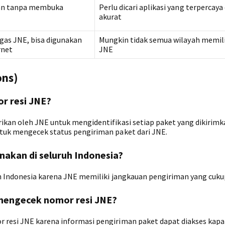
kan tanpa membuka
Perlu dicari aplikasi yang terpercaya
akurat
gas JNE, bisa digunakan
Mungkin tidak semua wilayah memili
rnet
JNE
ons)
r resi JNE?
ikan oleh JNE untuk mengidentifikasi setiap paket yang dikirimk
ntuk mengecek status pengiriman paket dari JNE.
nakan di seluruh Indonesia?
uh Indonesia karena JNE memiliki jangkauan pengiriman yang cukup
mengecek nomor resi JNE?
 resi JNE karena informasi pengiriman paket dapat diakses kapa