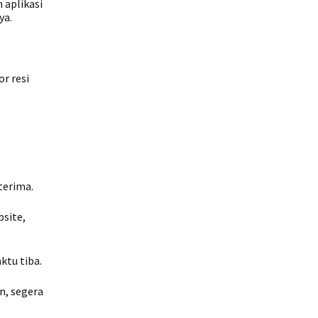
 aplikasi
ya.
r resi
terima.
bsite,
ktu tiba.
n, segera