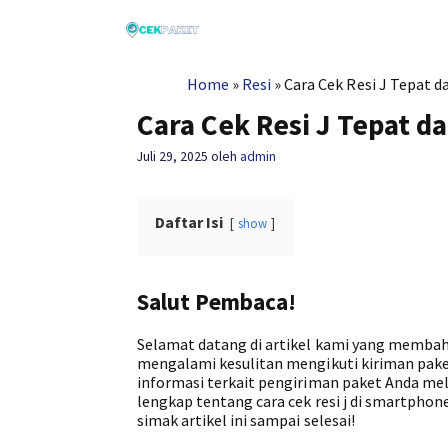
Langsung
ke
isi
Home
»
Resi
»
Cara Cek Resi J Tepat 
Cara Cek Resi J Tepat 
Juli 29, 2025
oleh
admin
Daftar Isi
show
Salut Pembaca!
Selamat datang di artikel kami yang memba
mengalami kesulitan mengikuti kiriman pake
informasi terkait pengiriman paket Anda mel
lengkap tentang cara cek resi j di smartpho
simak artikel ini sampai selesai!