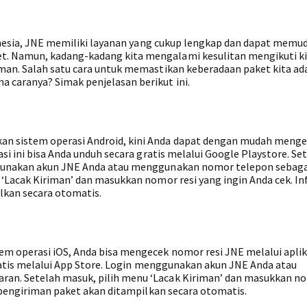
ndonesia, JNE memiliki layanan yang cukup lengkap dan dapat mem
. Namun, kadang-kadang kita mengalami kesulitan mengikuti k
man. Salah satu cara untuk memastikan keberadaan paket kita ad
 caranya? Simak penjelasan berikut ini.
n sistem operasi Android, kini Anda dapat dengan mudah meng
si ini bisa Anda unduh secara gratis melalui Google Playstore. Se
ggunakan akun JNE Anda atau menggunakan nomor telepon sebaga
 ‘Lacak Kiriman’ dan masukkan nomor resi yang ingin Anda cek. I
lkan secara otomatis.
m operasi iOS, Anda bisa mengecek nomor resi JNE melalui aplik
gratis melalui App Store. Login menggunakan akun JNE Anda atau
an. Setelah masuk, pilih menu ‘Lacak Kiriman’ dan masukkan no
t pengiriman paket akan ditampilkan secara otomatis.