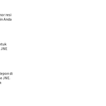
or resi
in Anda
ntuk
: JNE
lepon di
ce JNE.
a