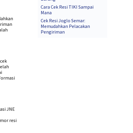
Cara Cek Resi TIKI Sampai
Mana
udahkan
Cek Resi Joglo Semar:
iriman
Memudahkan Pelacakan
alah
Pengiriman
ecek
telah
i
nformasi
asi JNE
mor resi