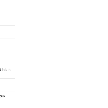
a
a
t lebih
ntuk