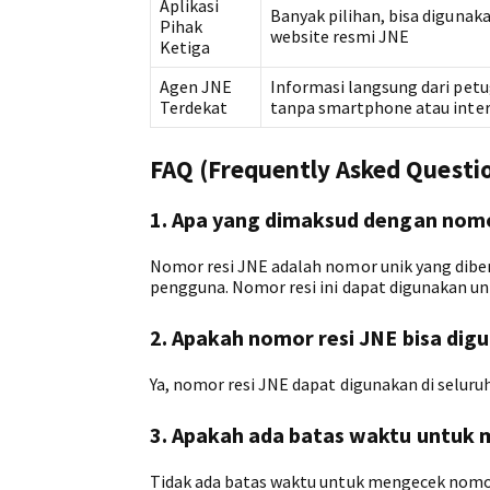
Aplikasi
Banyak pilihan, bisa diguna
Pihak
website resmi JNE
Ketiga
Agen JNE
Informasi langsung dari petu
Terdekat
tanpa smartphone atau inte
FAQ (Frequently Asked Questi
1. Apa yang dimaksud dengan nomo
Nomor resi JNE adalah nomor unik yang diber
pengguna. Nomor resi ini dapat digunakan u
2. Apakah nomor resi JNE bisa digu
Ya, nomor resi JNE dapat digunakan di selur
3. Apakah ada batas waktu untuk 
Tidak ada batas waktu untuk mengecek nomor