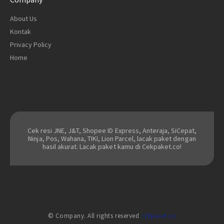
About Us
Kontak
Privacy Policy
Home
Cek resi JNE, J&T, Shopee ID Express, Anteraja, SiCepat,
Ninja, Pos, Wahana, TIKI, Lion Parcel, lacak paket dengan
hasil akurat. Lacak paket kamu di Cekpaket.co!
© Company. All rights reserved
cekpaket.co