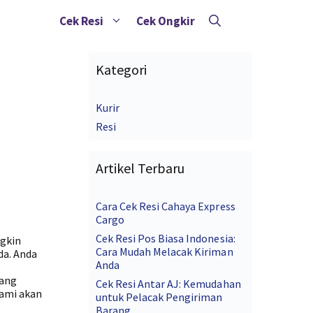
Cek Resi
Cek Ongkir
Kategori
Kurir
Resi
Artikel Terbaru
Cara Cek Resi Cahaya Express
Cargo
Cek Resi Pos Biasa Indonesia:
gkin
Cara Mudah Melacak Kiriman
da. Anda
Anda
yang
Cek Resi Antar AJ: Kemudahan
kami akan
untuk Pelacak Pengiriman
Barang