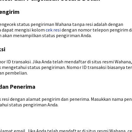
engirim
engecek status pengiriman Wahana tanpa resi adalah dengan
 dapat mengisi kolom
cek resi
dengan nomor telepon pengirim d
em akan menampilkan status pengiriman Anda.
si
 ID transaksi. Jika Anda telah mendaftar di situs resmi Wahana
mengetahui status pengiriman. Nomor ID transaksi biasanya te
an pembelian.
dan Penerima
k resi dengan alamat pengirim dan penerima. Masukkan nama pen
hui status pengiriman Anda.
mat email. Jika Anda telah mendaftar di situs resmi Wahana, c