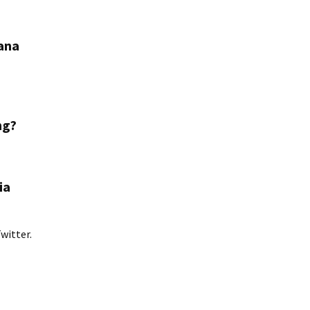
ana
ng?
ia
witter.