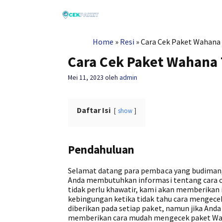
Langsung
ke
isi
Home
»
Resi
»
Cara Cek Paket Wahana
Cara Cek Paket Wahana
Mei 11, 2023
oleh
admin
Daftar Isi
show
Pendahuluan
Selamat datang para pembaca yang budiman
Anda membutuhkan informasi tentang cara ce
tidak perlu khawatir, kami akan memberika
kebingungan ketika tidak tahu cara mengecek
diberikan pada setiap paket, namun jika Anda 
memberikan cara mudah mengecek paket Wah