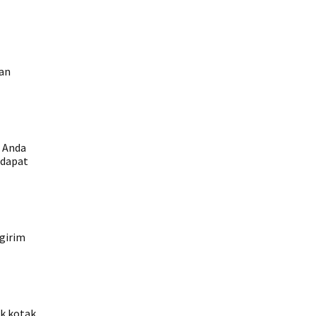
an
, Anda
rdapat
girim
ek kotak