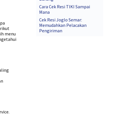
Cara Cek Resi TIKI Sampai
Mana
Cek Resi Joglo Semar:
apa
Memudahkan Pelacakan
rikut
Pengiriman
lih menu
ngetahui
aling
.
an
vice.