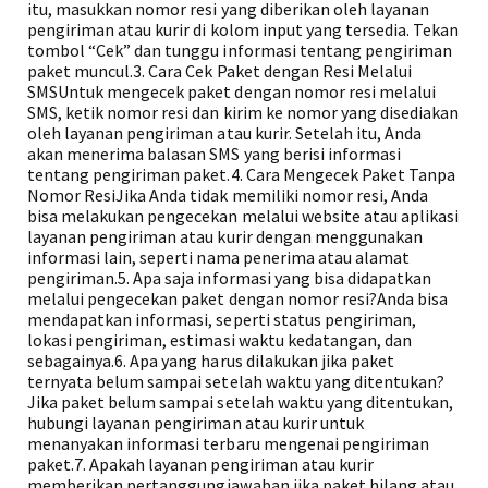
itu, masukkan nomor resi yang diberikan oleh layanan
pengiriman atau kurir di kolom input yang tersedia. Tekan
tombol “Cek” dan tunggu informasi tentang pengiriman
paket muncul.3. Cara Cek Paket dengan Resi Melalui
SMSUntuk mengecek paket dengan nomor resi melalui
SMS, ketik nomor resi dan kirim ke nomor yang disediakan
oleh layanan pengiriman atau kurir. Setelah itu, Anda
akan menerima balasan SMS yang berisi informasi
tentang pengiriman paket.4. Cara Mengecek Paket Tanpa
Nomor ResiJika Anda tidak memiliki nomor resi, Anda
bisa melakukan pengecekan melalui website atau aplikasi
layanan pengiriman atau kurir dengan menggunakan
informasi lain, seperti nama penerima atau alamat
pengiriman.5. Apa saja informasi yang bisa didapatkan
melalui pengecekan paket dengan nomor resi?Anda bisa
mendapatkan informasi, seperti status pengiriman,
lokasi pengiriman, estimasi waktu kedatangan, dan
sebagainya.6. Apa yang harus dilakukan jika paket
ternyata belum sampai setelah waktu yang ditentukan?
Jika paket belum sampai setelah waktu yang ditentukan,
hubungi layanan pengiriman atau kurir untuk
menanyakan informasi terbaru mengenai pengiriman
paket.7. Apakah layanan pengiriman atau kurir
memberikan pertanggungjawaban jika paket hilang atau