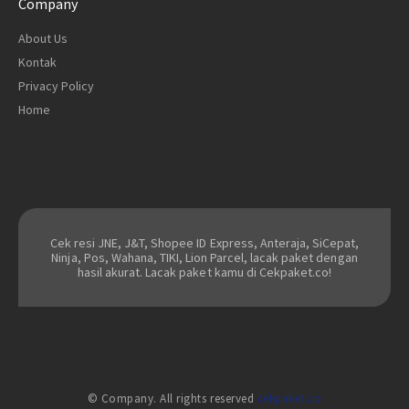
Company
About Us
Kontak
Privacy Policy
Home
Cek resi JNE, J&T, Shopee ID Express, Anteraja, SiCepat,
Ninja, Pos, Wahana, TIKI, Lion Parcel, lacak paket dengan
hasil akurat. Lacak paket kamu di Cekpaket.co!
© Company. All rights reserved
cekpaket.co