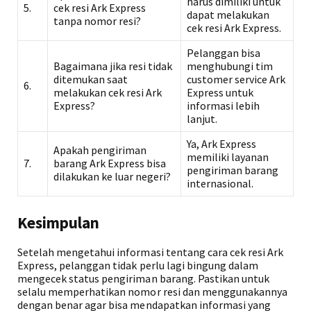
harus dimiliki untuk
5.
cek resi Ark Express
dapat melakukan
tanpa nomor resi?
cek resi Ark Express.
Pelanggan bisa
Bagaimana jika resi tidak
menghubungi tim
ditemukan saat
customer service Ark
6.
melakukan cek resi Ark
Express untuk
Express?
informasi lebih
lanjut.
Ya, Ark Express
Apakah pengiriman
memiliki layanan
7.
barang Ark Express bisa
pengiriman barang
dilakukan ke luar negeri?
internasional.
Kesimpulan
Setelah mengetahui informasi tentang cara cek resi Ark
Express, pelanggan tidak perlu lagi bingung dalam
mengecek status pengiriman barang. Pastikan untuk
selalu memperhatikan nomor resi dan menggunakannya
dengan benar agar bisa mendapatkan informasi yang