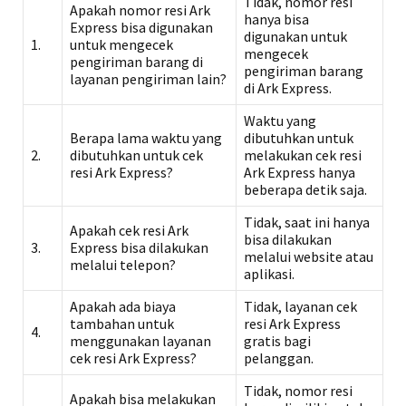
Tidak, nomor resi
Apakah nomor resi Ark
hanya bisa
Express bisa digunakan
digunakan untuk
1.
untuk mengecek
mengecek
pengiriman barang di
pengiriman barang
layanan pengiriman lain?
di Ark Express.
Waktu yang
Berapa lama waktu yang
dibutuhkan untuk
2.
dibutuhkan untuk cek
melakukan cek resi
resi Ark Express?
Ark Express hanya
beberapa detik saja.
Tidak, saat ini hanya
Apakah cek resi Ark
bisa dilakukan
3.
Express bisa dilakukan
melalui website atau
melalui telepon?
aplikasi.
Apakah ada biaya
Tidak, layanan cek
tambahan untuk
resi Ark Express
4.
menggunakan layanan
gratis bagi
cek resi Ark Express?
pelanggan.
Tidak, nomor resi
Apakah bisa melakukan